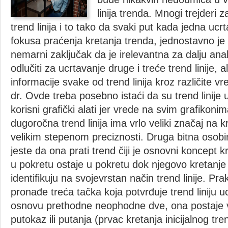
linija trenda. Mnogi trejderi 
trend linija i to tako da svaki put kada jedna ucrt
fokusa praćenja kretanja trenda, jednostavno je
nemarni zaključak da je irelevantna za dalju ana
odlučiti za ucrtavanje druge i treće trend linije, a
informacije svake od trend linija kroz različite v
dr. Ovde treba posebno istaći da su trend linije 
korisni grafički alati jer vrede na svim grafikon
dugoročna trend linija ima vrlo veliki značaj na 
velikim stepenom preciznosti. Druga bitna osobin
jeste da ona prati trend čiji je osnovni koncept k
u pokretu ostaje u pokretu dok njegovo kretanje 
identifikuju na svojevrstan način trend linije. Pr
pronađe treća tačka koja potvrđuje trend liniju u
osnovu prethodne neophodne dve, ona postaje v
putokaz ili putanja (prvac kretanja inicijalnog tr