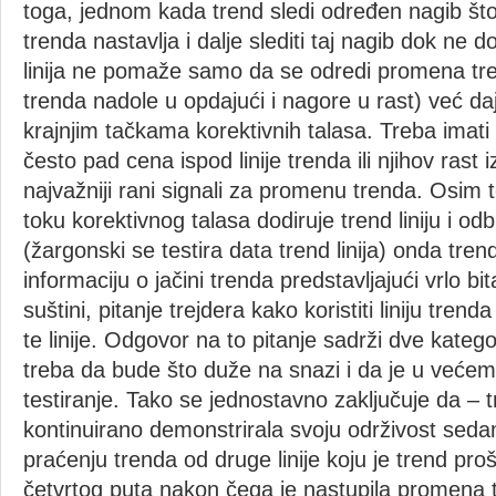
toga, jednom kada trend sledi određen nagib što s
trenda nastavlja i dalje slediti taj nagib dok ne 
linija ne pomaže samo da se odredi promena tre
trenda nadole u opdajući i nagore u rast) već da
krajnjim tačkama korektivnih talasa. Treba imati
često pad cena ispod linije trenda ili njihov rast i
najvažniji rani signali za promenu trenda. Osim
toku korektivnog talasa dodiruje trend liniju i odb
(žargonski se testira data trend linija) onda trend 
informaciju o jačini trenda predstavljajući vrlo bi
suštini, pitanje trejdera kako koristiti liniju trend
te linije. Odgovor na to pitanje sadrži dve kategor
treba da bude što duže na snazi i da je u većem 
testiranje. Tako se jednostavno zaključuje da – tre
kontinuirano demonstrirala svoju održivost seda
praćenju trenda od druge linije koju je trend proš
četvrtog puta nakon čega je nastupila promena 