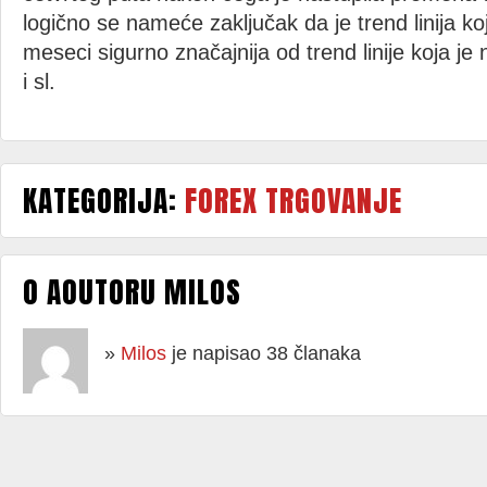
logično se nameće zaključak da je trend linija ko
meseci sigurno značajnija od trend linije koja je 
i sl.
KATEGORIJA:
FOREX TRGOVANJE
O AOUTORU MILOS
»
Milos
je napisao 38 članaka