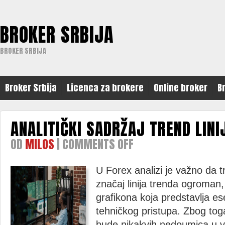
BROKER SRBIJA
BROKER SRBIJA
Broker Srbija
Licenca za brokere
Online broker
B
ANALITIČKI SADRŽAJ TREND LINI
OD
MILOS
|
COMMENTS OFF
ON
ANALITIČKI
SADRŽAJ
TREND
U Forex analizi je važno da tr
LINIJE
značaj linija trenda ogroman,
grafikona koja predstavlja es
tehničkog pristupa. Zbog tog
bude nikakvih nedoumica u v