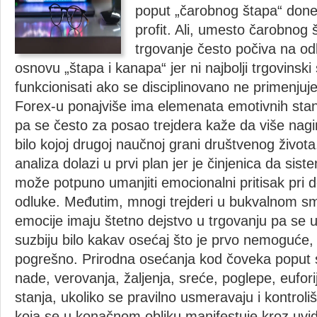
poput „čarobnog štapa“ done
U
profit. Ali, umesto čarobnog 
ČEMU
trgovanje često počiva na o
TREBA
osnovu „štapa i kanapa“ jer ni najbolji trgovinsk
funkcionisati ako se disciplinovano ne primenjuje
TRAŽITI
Forex-u ponajviše ima elemenata emotivnih sta
SUŠTINU?
pa se često za posao trejdera kaže da više nagin
bilo kojoj drugoj naučnoj grani društvenog života
analiza dolazi u prvi plan jer je činjenica da sis
može potpuno umanjiti emocionalni pritisak pri 
odluke. Međutim, mnogi trejderi u bukvalnom s
emocije imaju štetno dejstvo u trgovanju pa se 
suzbiju bilo kakav osećaj što je prvo nemoguće,
pogrešno. Prirodna osećanja kod čoveka poput s
nade, verovanja, žaljenja, sreće, poglepe, euforij
stanja, ukoliko se pravilno usmeravaju i kontrolišu
koja se u konačnom obliku manifestuje kroz uvid 