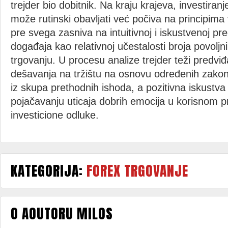
trejder bio dobitnik. Na kraju krajeva, investiranj
može rutinski obavljati već počiva na principima
pre svega zasniva na intuitivnoj i iskustvenoj pr
događaja kao relativnoj učestalosti broja povoljni
trgovanju. U procesu analize trejder teži predv
dešavanja na tržištu na osnovu određenih zakonit
iz skupa prethodnih ishoda, a pozitivna iskust
pojačavanju uticaja dobrih emocija u korisnom pr
investicione odluke.
KATEGORIJA:
FOREX TRGOVANJE
O AOUTORU MILOS