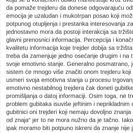
da pomaže trejderu da donese odgovarajuću odl
emocija je uzaludan i mukotrpan posao koji mož
potpunog otupljenja i prestanka interesovanja z
jednostavno mora da postoji interakcija sa tržiš
glavni prenosnici informacija. Percepcija i kona
kvalitetu informacija koje trejder dobija sa tržiš
treba da zamenjuje jedno osećanje drugim i na ta
svoje emotivno stanje. Generalno posmatrano, je
sistem će mnogo više značiti onom trejderu koji
usmeri svoja emotivna stanja u procesu trgovan
emotivno nestabilnog trejdera čak doneti gubit
promišljanja o datoj informaciji. Osim toga, ne t
problem gubitaka isuviše jeftinim i neprikladnim
gubitnici oni trejderi koji nemaju dovoljno znanja 
od znaja“ jer to ne mora nužno da je tačno. Iako
ipak moramo biti potpuno iskreni da znanje nije 