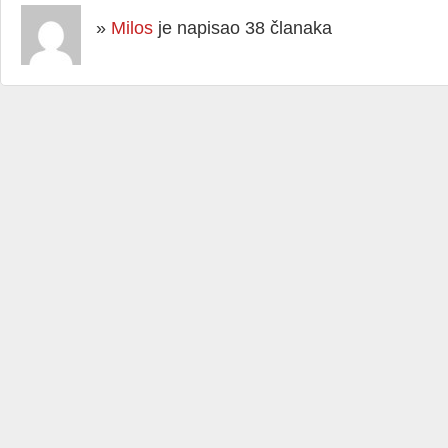
»
Milos
je napisao 38 članaka