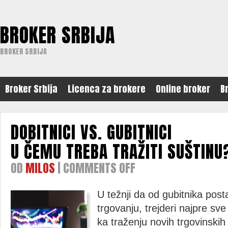
BROKER SRBIJA
BROKER SRBIJA
Broker Srbija
Licenca za brokere
Online broker
B
DOBITNICI VS. GUBITNICI
U ČEMU TREBA TRAŽITI SUŠTINU
OD
MILOS
|
COMMENTS OFF
ON
DOBITNICI
U težnji da od gubitnika post
VS.
trgovanju, trejderi najpre s
GUBITNICI
ka traženju novih trgovinskih