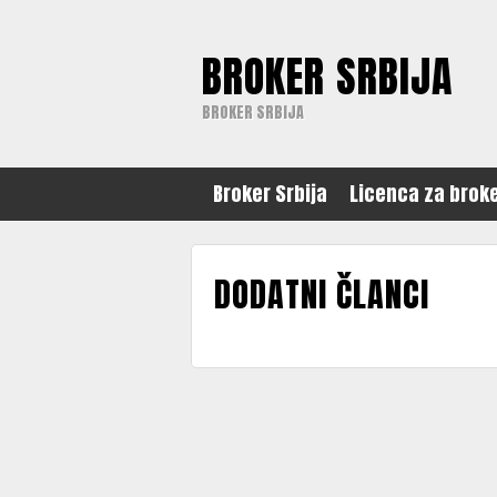
BROKER SRBIJA
BROKER SRBIJA
Broker Srbija
Licenca za brok
DODATNI ČLANCI