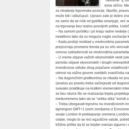
“nevreme” tj. 
tome slično. Me
za otvatanje trgovinske pozicije, štaviše, pravo
može biti i odlučujući. Upravo zato je dobro znat
ne samo da se rizik od gubitka smanjuje, već s
na trgovanje bez realno povoljnih prilika. Uobič
– Na samom početku i pri kraju radne nedelje (
neaktivno tako da su moguće nagle oscilacije ko
– Kada postoji nesklad u vrednostima parametara
prepoznaju promene trenda pa su vrlo verovatna 
osnovu usklađenosti sa vrednostima parametara
– U vreme objave važnih ekonomskih vesti (uko
periodu objave ekonomskih i drugih relevantn
investicione odluke zbog pojačane volatilnosti
odnosi na važne govore svetskih zvaničnika na p
– Na dugoročnim grafikonima se nikada ne pozic
(analizu po pravilu treba sačinjavati od dugoro
svavako praktikuje na kratkim vremenskim interv
se bez obzira što se realizacija trejda projektu
međuvremenu tako da se “velika slika” koristi za
– Treba izbegavati trgovinu na investicionim in
tajmingom GMT+1 (svim zemljama iz Evrozone p
sesije London ili preklapanje vremena Londo
ostale, moglo bi se reći egzotične valute, potr
tržišne prilike da bi se trejder osećao sigurn