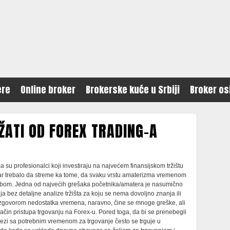
ere
Online broker
Brokerske kuće u Srbiji
Broker os
ŽATI OD FOREX TRADING-A
a su profesionalci koji investiraju na najvećem finansijskom tržištu
 bar trebalo da streme ka tome, da svaku vrstu amaterizma vremenom
sobom. Jedna od najvećih grešaka početnika/amatera je nasumično
ja bez detaljne analize tržišta za koju se nema dovoljno znanja ili
zgovorom nedostatka vremena, naravno, čine se mnoge greške, ali
način pristupa trgovanju na Forex-u. Pored toga, da bi se prenebegli
vezi sa potrebnim vremenom za trgovanje često se trguje u