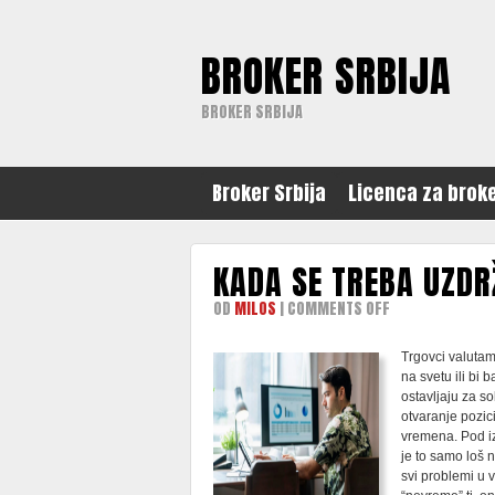
BROKER SRBIJA
BROKER SRBIJA
Broker Srbija
Licenca za brok
KADA SE TREBA UZDR
ON
OD
MILOS
|
COMMENTS OFF
KADA
SE
Trgovci valutam
TREBA
na svetu ili bi
UZDRŽATI
ostavljaju za 
OD
otvaranje pozici
FOREX
vremena. Pod i
TRADING-
je to samo loš 
A
svi problemi u 