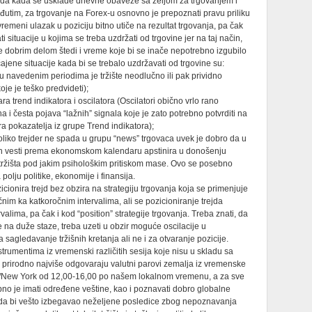
onda kada se usklade dnevne obaveze sa željom za trgovanjem i
đutim, za trgovanje na Forex-u osnovno je prepoznati pravu priliku
vremeni ulazak u poziciju bitno utiče na rezultat trgovanja, pa čak
i situacije u kojima se treba uzdržati od trgovine jer na taj način,
e dobrim delom štedi i vreme koje bi se inače nepotrebno izgubilo
ajene situacije kada bi se trebalo uzdržavati od trgovine su:
u navedenim periodima je tržište neodlučno ili pak prividno
je je teško predvideti);
 trend indikatora i oscilatora (Oscilatori obično vrlo rano
i česta pojava “lažnih” signala koje je zato potrebno potvrditi na
 pokazatelja iz grupe Trend indikatora);
liko trejder ne spada u grupu “news” trgovaca uvek je dobro da u
ih vesti prema ekonomskom kalendaru apstinira u donošenju
 tržišta pod jakim psihološkim pritiskom mase. Ovo se posebno
olju politike, ekonomije i finansija.
ionira trejd bez obzira na strategiju trgovanja koja se primenjuje
čnim ka katkoročnim intervalima, ali se pozicioniranje trejda
alima, pa čak i kod “position” strategije trgovanja. Treba znati, da
je na duže staze, treba uzeti u obzir moguće oscilacije u
 sagledavanje tržišnih kretanja ali ne i za otvaranje pozicije.
strumentima iz vremenski različitih sesija koje nisu u skladu sa
rirodno najviše odgovaraju valutni parovi zemalja iz vremenske
n/New York od 12,00-16,00 po našem lokalnom vremenu, a za sve
ebno je imati određene veštine, kao i poznavati dobro globalne
o i da bi vešto izbegavao neželjene posledice zbog nepoznavanja