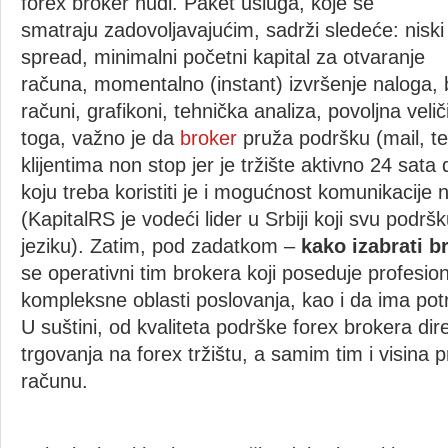
forex broker nudi. Paket usluga, koje se
smatraju zadovoljavajućim, sadrži sledeće: niski
spread, minimalni početni kapital za otvaranje
računa, momentalno (instant) izvršenje naloga,
računi, grafikoni, tehnička analiza, povoljna veli
toga, važno je da
broker
pruža podršku (mail, te
klijentima non stop jer je tržište aktivno 24 sat
koju treba koristiti je i mogućnost komunikacije
(KapitalRS je vodeći lider u Srbiji koji svu pod
jeziku). Zatim, pod zadatkom –
kako izabrati b
se operativni tim brokera koji poseduje profesio
kompleksne oblasti poslovanja, kao i da ima pot
U suštini, od kvaliteta podrške forex brokera dire
trgovanja na forex tržištu, a samim tim i visina 
računu.