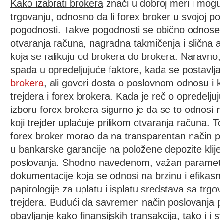
Kako izabrati brokera
znači u dobroj meri i mog
trgovanju, odnosno da li forex broker u svojoj p
pogodnosti. Takve pogodnosti se obično odnose
otvaranja računa, nagradna takmičenja i slična 
koja se ralikuju od brokera do brokera. Naravno,
spada u opredeljujuće faktore, kada se postavlja
brokera
, ali govori dosta o poslovnom odnosu i 
trejdera i forex brokera. Kada je reč o opredelju
izboru forex brokera sigurno je da se to odnosi 
koji trejder uplaćuje prilikom otvaranja računa. 
forex broker morao da na transparentan način pru
u bankarske garancije na položene depozite klije
poslovanja. Shodno navedenom, važan parametar
dokumentacije koja se odnosi na brzinu i efikas
papirologije za uplatu i isplatu sredstava sa trg
trejdera. Budući da savremen način poslovanj
obavljanje kako finansijskih transakcija, tako i i s