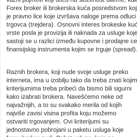
Forex broker ili brokerska kuća posredstvom koj
je pravno lice koje izvršava naloge prema odluci
trgovca (trejdera). Osnovni interes brokeske ku
vrste posla je provizija ili naknada za usluge koj
sastoji se u razlici između kupovne i prodajne 
finansijskig instrumenta kojim se trguje (spread)
Raznih brokera, koji nude svoje usluge preko
interneta, ima u izobilju tako da treba znati koji
kriterijumima treba pribeći da bismo bili sigurni
kako izabrati brokera. Navešćemo neke od
najvažnijih, a to su svakako merila od kojih
najviše zavisi visina profita koju možemo
ostvariti trgovanjem. Ovi kriterijumi su
jednostavno pobrojani u paketu usluga koje