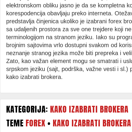
elektronskom obliku jasno je da se kompletna ko
korespodencija obavljaju preko interneta. Oteža
predstavlja činjenica ukoliko je izabrani forex br
sa udaljenih prostora za sve one trejdere koji 
terminologijom na stranom jeziku. Iako su progr
brojnim sajtovima vrlo dostupni svakom od korisn
neznanje stranog jezika može biti prepreka i vel
Zato, kao važan element mogu se smatrati i usl
srpskom jeziku (sajt, podrška, važne vesti i sl.)
kako izabrati brokera.
KATEGORIJA:
KAKO IZABRATI BROKERA
TEME
FOREX
•
KAKO IZABRATI BROKERA