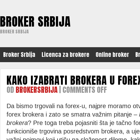
BROKER SRBIJA
BROKER SRBIJA
Broker Srbija
Licenca za brokere
Online broker
B
KAKO IZABRATI BROKERA U FOR
OD
BROKERSRBIJA
|
COMMENTS OFF
ON
KAKO
IZABRATI
BROKERA
Da bismo trgovali na forex-u, najpre moramo otv
U
forex brokera i zato se smatra važnim pitanje –
FOREX
TRGOVANJU
brokera
? Pre toga treba pojasniti šta je tačno fo
funkcioniše trgovina posredstvom brokera, a ujedno
važni pojmovi koji utiču na složenost dileme, kak