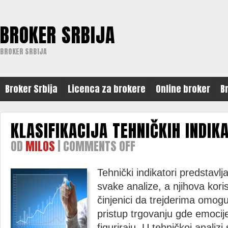
BROKER SRBIJA
BROKER SRBIJA
Broker Srbija
Licenca za brokere
Online broker
B
KLASIFIKACIJA TEHNIČKIH INDIK
OD
MILOS
|
COMMENTS OFF
ON
KLASIFIKACIJA
TEHNIČKIH
INDIKATORA
Tehnički indikatori predstavlja
svake analize, a njihova kori
činjenici da trejderima omoguć
pristup trgovanju gde emocij
figuriraju. U tehničkoj analiz