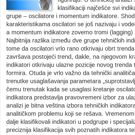
klasifikaciji najčešće svi indi
grupe – oscilatore i momentum indikatore. Sho
karakteristikama oscilatori se još nazivaju i vodeć
a momentum indikatore zovemo tromi (lagging) tj.
Najbitnija razlika između dve grupe tehničkih ind
tome da oscilatori vrlo rano otkrivaju obrt tren
završava postojeći trend, dakle, na njegovom kr
indikatori otkrivaju ulazne pozicije novog trenda
formira. Otuda je vrlo važno da tehnički analitič
trenutke usaglašavanja parametara „suprotstavlje
čemu trenutak kada se usaglasi kretanje oscil
indikatora predstavlja pravovremeni izbor za ula
analizi je bitna veština izbora tehničkih indikator
analitičkom problemu koji se rešava. Vremenom
dalje klasifikovali indikatori u podgrupe i specija
preciznija klasifikacija svih poznatih indikatora t