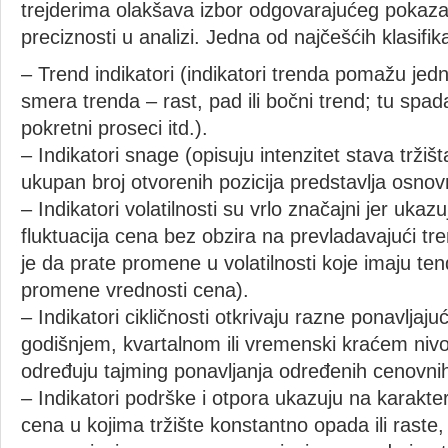
trejderima olakšava izbor odgovarajućeg pokazat
preciznosti u analizi. Jedna od najčešćih klasifika
– Trend indikatori (indikatori trenda pomažu jed
smera trenda – rast, pad ili bočni trend; tu spada
pokretni proseci itd.).
– Indikatori snage (opisuju intenzitet stava trži
ukupan broj otvorenih pozicija predstavlja osnov
– Indikatori volatilnosti su vrlo značajni jer uka
fluktuacija cena bez obzira na prevladavajući t
je da prate promene u volatilnosti koje imaju te
promene vrednosti cena).
– Indikatori cikličnosti otkrivaju razne ponavljaj
godišnjem, kvartalnom ili vremenski kraćem nivo
određuju tajming ponavljanja određenih cenovnih 
– Indikatori podrške i otpora ukazuju na karakter
cena u kojima tržište konstantno opada ili raste,