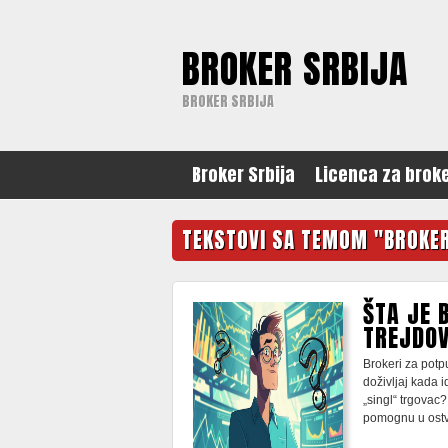
BROKER SRBIJA
BROKER SRBIJA
Broker Srbija
Licenca za brok
TEKSTOVI SA TEMOM "BROKER
ŠTA JE 
TREJDO
Brokeri za potpu
doživljaj kada i
„singl“ trgovac? 
pomognu u ostv