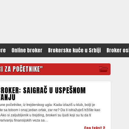
ere
Online broker
Brokerske kuće u Srbiji
Broker os
I ZA POČETNIKE"
BROKER: SAIGRAČ U USPEŠNOM
VANJU
ne početnike, iz trejderskog ugla: Kada izlaziš u klub, bolji je
de sa tobom i onaj jedan ortak, zar ne? Da li istražuješ tržište kao
Ako si zaljubljenik u trejding, brokeri su ljudi koji su tu da ti
arivanju finansijskih veza sa…
Ceo tekst ?