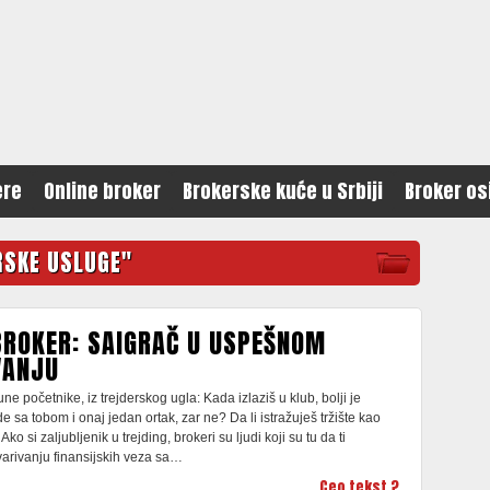
ere
Online broker
Brokerske kuće u Srbiji
Broker os
RSKE USLUGE"
BROKER: SAIGRAČ U USPEŠNOM
VANJU
ne početnike, iz trejderskog ugla: Kada izlaziš u klub, bolji je
de sa tobom i onaj jedan ortak, zar ne? Da li istražuješ tržište kao
Ako si zaljubljenik u trejding, brokeri su ljudi koji su tu da ti
arivanju finansijskih veza sa…
Ceo tekst ?