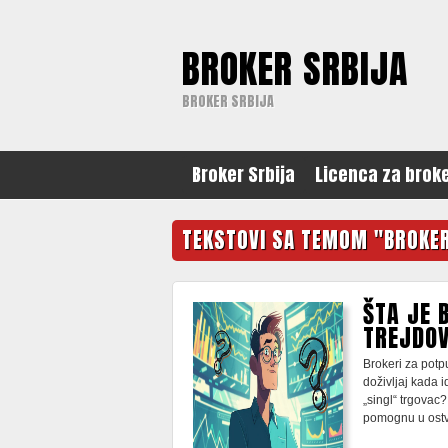
BROKER SRBIJA
BROKER SRBIJA
Broker Srbija
Licenca za brok
TEKSTOVI SA TEMOM "BROKE
ŠTA JE 
TREJDO
Brokeri za potpu
doživljaj kada i
„singl“ trgovac? 
pomognu u ostv