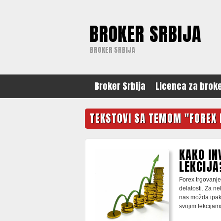
BROKER SRBIJA
BROKER SRBIJA
Broker Srbija
Licenca za brok
TEKSTOVI SA TEMOM "FOREX
KAKO IN
LEKCIJA
Forex trgovanje 
delatosti. Za n
nas možda ipak
svojim lekcija