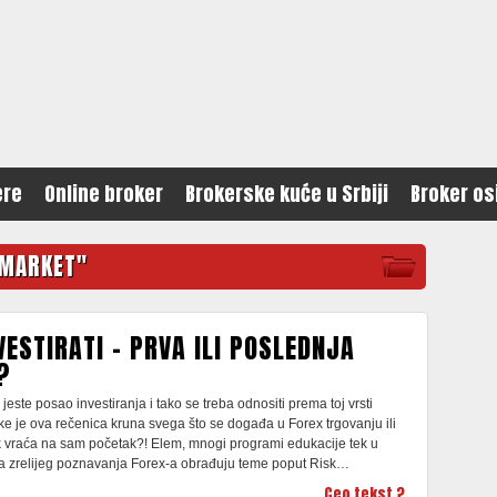
ere
Online broker
Brokerske kuće u Srbiji
Broker os
 MARKET"
VESTIRATI – PRVA ILI POSLEDNJA
?
jeste posao investiranja i tako se treba odnositi prema toj vrsti
eke je ova rečenica kruna svega što se događa u Forex trgovanju ili
 vraća na sam početak?! Elem, mnogi programi edukacije tek u
ma zrelijeg poznavanja Forex-a obrađuju teme poput Risk…
Ceo tekst ?